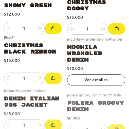
Christmas
Snowy Green
Doggy
$12.000
$15.000
Cantidad
Cantidad
|
Rue21
mochila-wrangler-denim
|
Wrangler
Se vendió :'(
Christmas
Mochila
Black Ribbon
Wrangler
Denim
$15.000
$10.000
Ver detalles
Cantidad
Italian-80s-jacket
|
Conbipel
polera-groovy-denim
|
North Style
DENIM Italian
Polera Groovy
90s Jacket
Denim
$45.000
$6.000
Cantidad
Cantidad
jumper-denim
|
jeans-shiny-peace
|
Total Girl