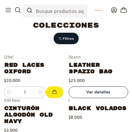
Inicio
Tienda
Colecciones
Colecciones
Filtros
|
Zibel
|
Spazio
Se vendió :'(
Red Laces
Leather
Oxford
Spazio Bag
$20.000
$25.000
Ver detalles
Cantidad
|
Old Navy
|
Cinturón
Black Volados
Algodón Old
$8.000
Navy
$3.000