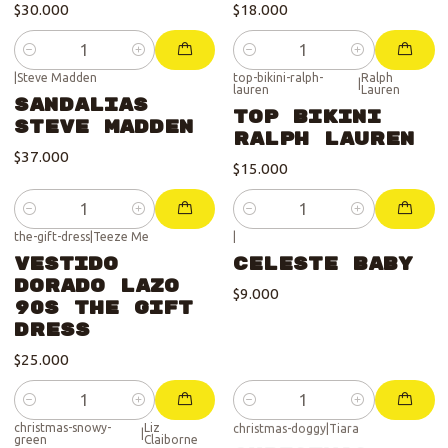
$30.000
$18.000
Cantidad
Cantidad
|
Steve Madden
top-bikini-ralph-
Ralph
|
lauren
Lauren
Sandalias
Top Bikini
Steve Madden
Ralph Lauren
$37.000
$15.000
Cantidad
Cantidad
the-gift-dress
|
Teeze Me
|
Vestido
Celeste Baby
Dorado Lazo
$9.000
90s The Gift
Dress
$25.000
Cantidad
Cantidad
christmas-snowy-
Liz
christmas-doggy
|
Tiara
|
green
Claiborne