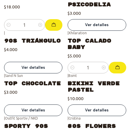
Psicodelia
$18.000
$3.000
Ver detalles
Cantidad
|
|
Xhilaration
Se vendió :'(
90s Triángulo
Top Calado
Baby
$4.000
$5.000
Ver detalles
Cantidad
|
Sand N Sun
|
Bsmt
Se vendió :'(
Se vendió :'(
Top Chocolate
Bikini Verde
Pastel
$3.000
$10.000
Ver detalles
Ver detalles
|
Outfit Sportiv / NKD
|
Cristina
Se vendió :'(
Se vendió :'(
Sporty 90s
80s Flowers