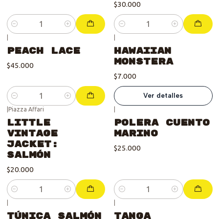
$30.000
Cantidad
Cantidad
|
|
Se vendió :'(
Peach Lace
Hawaiian
Monstera
$45.000
$7.000
Ver detalles
Cantidad
|
Piazza Affari
|
Little
Polera Cuento
Vintage
Marino
Jacket:
$25.000
Salmón
$20.000
Cantidad
Cantidad
|
|
Se vendió :'(
Túnica Salmón
Tanga