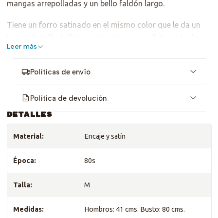
mangas arrepolladas y un bello faldón largo.
Tiene un forro satinado en el mismo color que le da un
toque de brillo bellísimo. Una pieza única fabricada de
Leer más
época.
No indica la talla pero por sus medidas sirve para S y
Políticas de envío
M. Revisa las medidas <3
Política de devolución
DETALLES
Material:
Encaje y satín
Época:
80s
Talla:
M
Medidas:
Hombros: 41 cms. Busto: 80 cms.