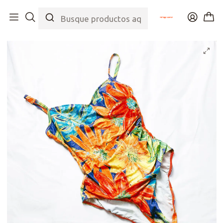
Inicio
Tienda
Top
Trajes de Baño
80s Flowers Painting