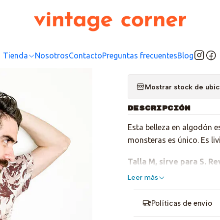
Inicio
Tienda
Top
Blusas/Camisas
Hawaiian Monstera
|
Hawaii
Tienda
Nosotros
Contacto
Preguntas frecuentes
Blog
Mostrar stock de ubi
DESCRIPCIÓN
Esta belleza en algodón e
monsteras es único. Es li
Talla M, sirve para S. R
Leer más
Políticas de envío