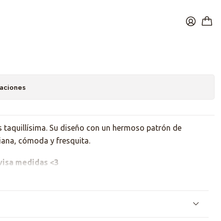
an Monstera
caciones
s taquillísima. Su diseño con un hermoso patrón de
viana, cómoda y fresquita.
evisa medidas <3