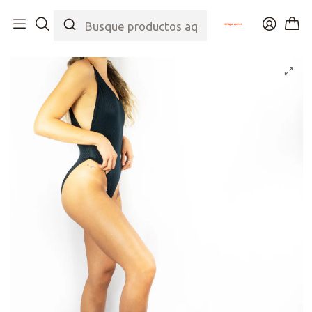
Inicio
Tienda
Colecciones
Selección Joya
Black 80s