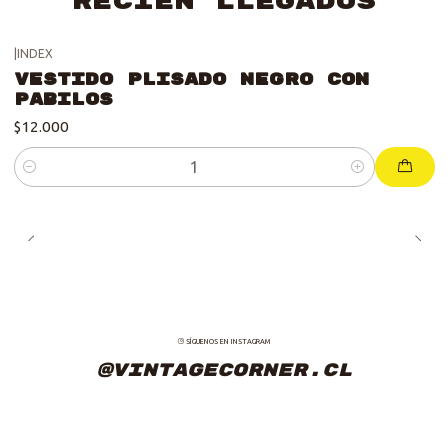
Recién Llegados
|
INDEX
Vestido Plisado Negro con
Pabilos
$12.000
Cantidad
SÍGUENOS EN INSTAGRAM
@vintagecorner.cl