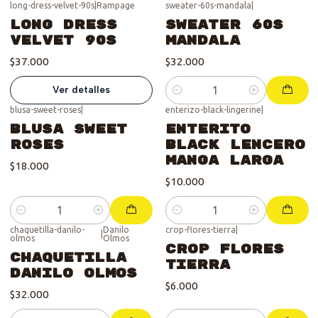
long-dress-velvet-90s
|
Rampage
sweater-60s-mandala
|
Se vendió :'(
Long dress
Sweater 60s
Velvet 90s
Mandala
$37.000
$32.000
Ver detalles
Cantidad
blusa-sweet-roses
|
enterizo-black-lingerine
|
Blusa Sweet
Enterito
Roses
Black Lencero
Manga Larga
$18.000
$10.000
Cantidad
Cantidad
chaquetilla-danilo-
Danilo
crop-flores-tierra
|
|
olmos
Olmos
Crop Flores
Chaquetilla
tierra
Danilo Olmos
$6.000
$32.000