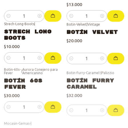
$13.000
Cantidad
Cantidad
Strech-Long-Boots
|
Botin-Velvet
|
Vintage
Strech Long
Botín Velvet
Boots
$20.000
$10.000
Cantidad
Cantidad
Botin-60s-
Aurora Conejero para
Botin-Furry-Caramel-
|
Palizzio
|
Fever
Americanino
Botín Furry
Botín 60s
Caramel
Fever
$32.000
$30.000
Cantidad
Cantidad
Mocasin-Gemas-
|
Botin-Burgundy-Charol
|
Pollini
Mocasín Gemas
Botín
Burgundy
$49.000