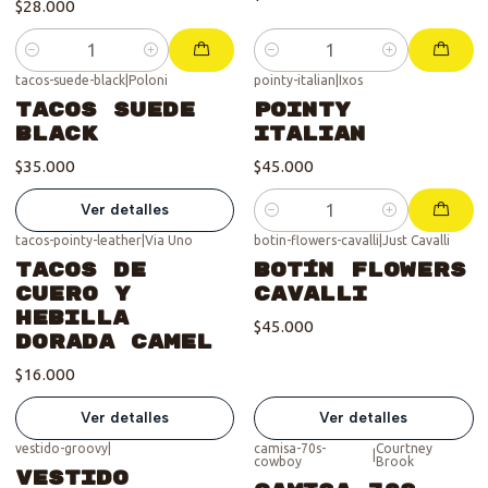
$28.000
Cantidad
Cantidad
tacos-suede-black
|
Poloni
pointy-italian
|
Ixos
Se vendió :'(
Tacos Suede
Pointy
Black
Italian
$35.000
$45.000
Ver detalles
Cantidad
tacos-pointy-leather
|
Via Uno
botin-flowers-cavalli
|
Just Cavalli
Se vendió :'(
Se vendió :'(
Tacos de
Botín Flowers
Cuero y
Cavalli
Hebilla
$45.000
Dorada Camel
$16.000
Ver detalles
Ver detalles
vestido-groovy
|
camisa-70s-
Courtney
|
cowboy
Brook
Vestido