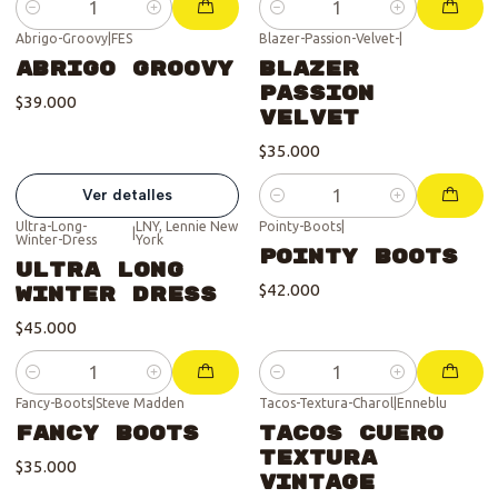
Cantidad
Cantidad
Abrigo-Groovy
|
FES
Blazer-Passion-Velvet-
|
Se vendió :'(
Abrigo Groovy
Blazer
Passion
$39.000
Velvet
$35.000
Ver detalles
Cantidad
Ultra-Long-
LNY, Lennie New
Pointy-Boots
|
|
Winter-Dress
York
Pointy Boots
Ultra Long
$42.000
Winter Dress
$45.000
Cantidad
Cantidad
Fancy-Boots
|
Steve Madden
Tacos-Textura-Charol
|
Enneblu
Fancy Boots
Tacos Cuero
Textura
$35.000
Vintage