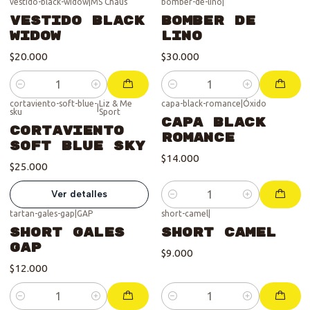
vestido-black-widow
|
MS Chaus
bomber-de-lino
|
Vestido Black
Bomber de
Widow
Lino
$20.000
$30.000
Cantidad
Cantidad
cortaviento-soft-blue-
Liz & Me
capa-black-romance
|
Óxido
|
sku
Sport
Se vendió :'(
Capa Black
Cortaviento
Romance
Soft Blue Sky
$14.000
$25.000
Ver detalles
Cantidad
tartan-gales-gap
|
GAP
short-camel
|
Short Gales
Short camel
GAP
$9.000
$12.000
Cantidad
Cantidad