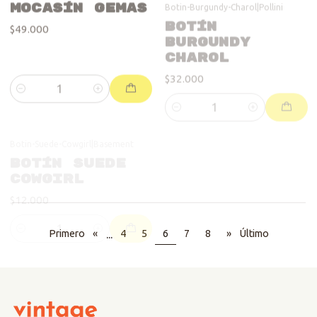
Charol
$32.000
Cantidad
Cantidad
Botin-Suede-Cowgirl
|
Basement
Tacos-Red-Love
|
Nine West
Botín Suede
Tacos Red
Cowgirl
Love
$12.000
$19.000
Cantidad
Cantidad
...
Primero
«
4
5
6
7
8
»
Último