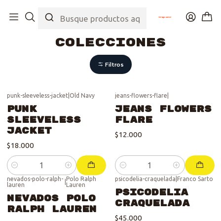
Inicio
Tienda
Colecciones
Colecciones
Filtros
punk-sleeveless-jacket
|
Old Navy
jeans-flowers-flare
|
Punk
Jeans Flowers
Sleeveless
Flare
Jacket
$12.000
$18.000
Cantidad
Cantidad
nevados-polo-ralph-
Polo Ralph
psicodelia-craquelada
|
Franco Sarto
|
lauren
Lauren
Psicodelia
Nevados Polo
Craquelada
Ralph Lauren
$45.000