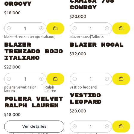
Camisa 70s
Groovy
Cowboy
$18.000
$20.000
Cantidad
Cantidad
blazer-trenzado-rojo-italiano
|
blazer-nuez
|
Talbots
Blazer
Blazer Nogal
Trenzado Rojo
$32.000
Italiano
$22.000
Cantidad
Cantidad
polera-velvet-ralph-
Ralph
vestido-leopard
|
|
lauren
Lauren
Se vendió :'(
Vestido
Polera Velvet
Leopard
Ralph Lauren
$28.000
$18.000
Ver detalles
Cantidad