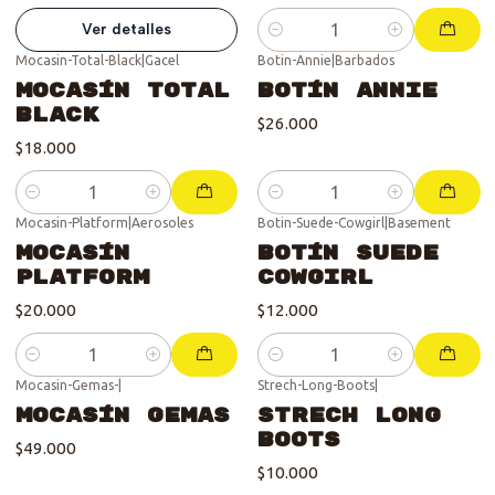
Ver detalles
Cantidad
Mocasin-Total-Black
|
Gacel
Botin-Annie
|
Barbados
Mocasín Total
Botín Annie
Black
$26.000
$18.000
Cantidad
Cantidad
Mocasin-Platform
|
Aerosoles
Botin-Suede-Cowgirl
|
Basement
Mocasín
Botín Suede
Platform
Cowgirl
$20.000
$12.000
Cantidad
Cantidad
Mocasin-Gemas-
|
Strech-Long-Boots
|
Mocasín Gemas
Strech Long
Boots
$49.000
$10.000