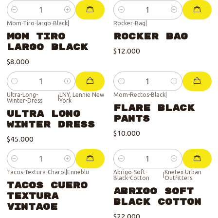
Cantidad
Cantidad
Mom-Tiro-largo-Black
|
Rocker-Bag
|
Mom Tiro
Rocker Bag
largo Black
$12.000
$8.000
Cantidad
Cantidad
Ultra-Long-
LNY, Lennie New
Mom-Rectos-Black
|
|
Winter-Dress
York
Flare Black
Ultra Long
Pants
Winter Dress
$10.000
$45.000
Cantidad
Cantidad
Tacos-Textura-Charol
|
Enneblu
Abrigo-Soft-
Knetex Urban
|
Black-Cotton
Outfitters
Tacos Cuero
Abrigo Soft
Textura
Black Cotton
Vintage
$22.000