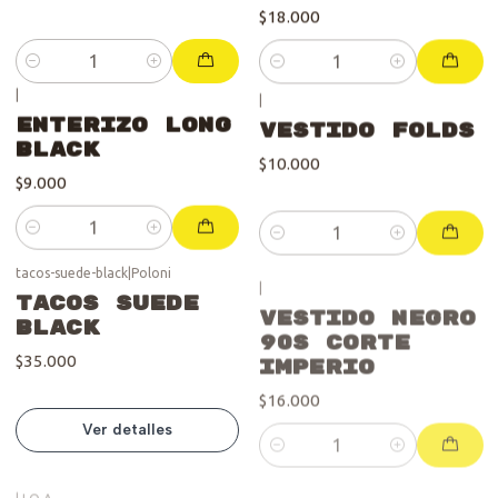
$18.000
Cantidad
Cantidad
|
|
Enterizo Long
Vestido Folds
Black
$10.000
$9.000
Cantidad
Cantidad
tacos-suede-black
|
Poloni
|
Se vendió :'(
Tacos Suede
Vestido Negro
Black
90s Corte
Imperio
$35.000
$16.000
Ver detalles
Cantidad
|
J.O.A
Flap-Minimal-Black
|
Vestido L.A
Flap Minimal