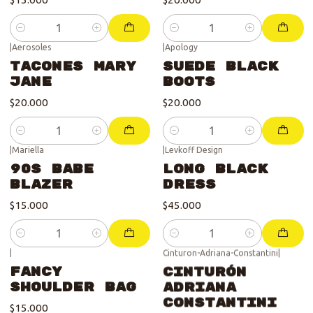
Cantidad
Cantidad
|
Aerosoles
|
Apology
Tacones Mary
Suede Black
Jane
Boots
$20.000
$20.000
Cantidad
Cantidad
|
Mariella
|
Levkoff Design
90s Babe
Long Black
Blazer
Dress
$15.000
$45.000
Cantidad
Cantidad
|
Cinturon-Adriana-Constantini
|
Fancy
Cinturón
Shoulder Bag
Adriana
Constantini
$15.000