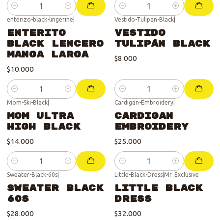
Cantidad
Cantidad
enterizo-black-lingerine
|
Vestido-Tulipan-Black
|
Enterito
Vestido
Black Lencero
Tulipán Black
Manga Larga
$8.000
$10.000
Cantidad
Cantidad
Mom-Ski-Black
|
Cardigan-Embroidery
|
Mom Ultra
Cardigan
High Black
Embroidery
$14.000
$25.000
Cantidad
Cantidad
Sweater-Black-60s
|
Little-Black-Dress
|
Mr. Exclusive
Se vendió :'(
Sweater Black
Little Black
60s
Dress
$28.000
$32.000