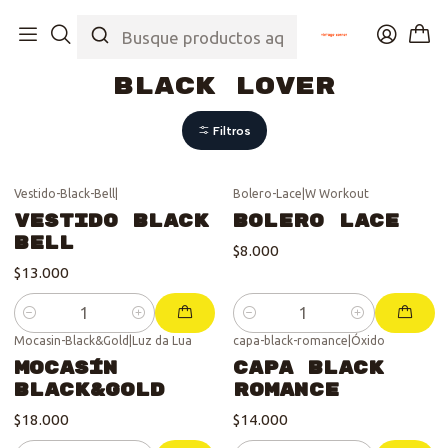
Inicio
Tienda
Colecciones
Black Lover
Black Lover
Filtros
Vestido-Black-Bell
|
Bolero-Lace
|
W Workout
Vestido Black
Bolero Lace
Bell
$8.000
$13.000
Cantidad
Cantidad
Mocasin-Black&Gold
|
Luz da Lua
capa-black-romance
|
Óxido
Mocasín
Capa Black
Black&Gold
Romance
$18.000
$14.000