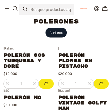
Inicio
Tienda
Top
Polerones
Polerones
Filtros
|
Rafael
|
Polerón 80s
Polerón
Turquesa y
Flores en
doré
Pistacho
$12.000
$20.000
Cantidad
Cantidad
|
MO
|
Haband
Polerón MO
Polerón
Vintage Golfy
$20.000
Man