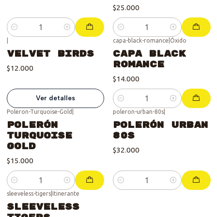
$25.000
Cantidad
Cantidad
|
capa-black-romance
|
Óxido
Se vendió :'(
Velvet Birds
Capa Black
Romance
$12.000
$14.000
Ver detalles
Cantidad
Poleron-Turquoise-Gold
|
poleron-urban-80s
|
Polerón
Polerón Urban
Turquoise
80s
Gold
$32.000
$15.000
Cantidad
Cantidad
sleeveless-tigers
|
Itinerante
Sleeveless