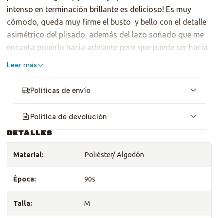
intenso en terminación brillante es delicioso! Es muy
cómodo, queda muy firme el busto y bello con el detalle
asimétrico del plisado, además del lazo soñado que me
encanta ponerlo hacia adelante pero que puede ser hacia
atrás también.
Leer más
Es talla M, sirve para S. Revisa medidas <3
Políticas de envío
Política de devolución
DETALLES
Material:
Poliéster/ Algodón
Época:
90s
Talla:
M