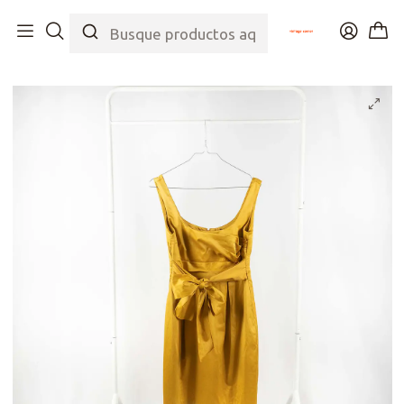
Inicio
Tienda
Top
Vestidos
Vestido Dorado Lazo 90s The Gift Dress