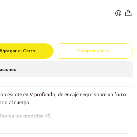
and Nude
Agregar al Carro
Comprar ahora
caciones
 con escote en V profundo, de encaje negro sobre un forro
ado al cuerpo.
 Revisa las medidas <3.