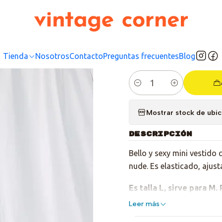
Inicio
Tienda
Top
Vestidos
Black and Nude
|
Black 
Tienda
Nosotros
Contacto
Preguntas frecuentes
Blog
Cantidad
Mostrar stock de ubi
DESCRIPCIÓN
Bello y sexy mini vestido
nude. Es elasticado, ajust
Es talla L, sirve para M.
Leer más