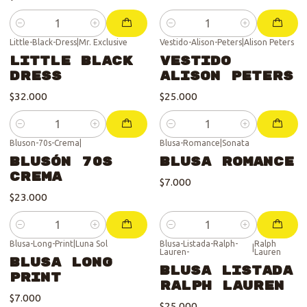
Cantidad
Cantidad
Little-Black-Dress
|
Mr. Exclusive
Vestido-Alison-Peters
|
Alison Peters
Little Black
Vestido
Dress
Alison Peters
$32.000
$25.000
Cantidad
Cantidad
Bluson-70s-Crema
|
Blusa-Romance
|
Sonata
Blusón 70s
Blusa Romance
Crema
$7.000
$23.000
Cantidad
Cantidad
Blusa-Long-Print
|
Luna Sol
Blusa-Listada-Ralph-
Ralph
|
Lauren-
Lauren
Se vendió :'(
Blusa Long
Blusa Listada
Print
Ralph Lauren
$7.000
$25.000