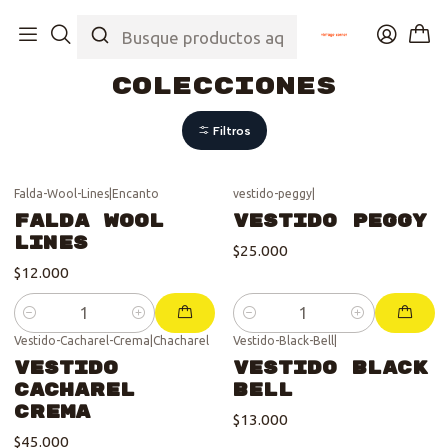
Inicio
Tienda
Colecciones
Colecciones
Filtros
Falda-Wool-Lines
|
Encanto
vestido-peggy
|
Falda Wool
Vestido Peggy
Lines
$25.000
$12.000
Cantidad
Cantidad
Vestido-Cacharel-Crema
|
Chacharel
Vestido-Black-Bell
|
Vestido
Vestido Black
Cacharel
Bell
Crema
$13.000
$45.000