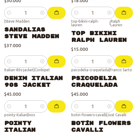
$30.000
$18.000
Cantidad
Cantidad
|
Steve Madden
top-bikini-ralph-
Ralph
|
lauren
Lauren
Sandalias
Top Bikini
Steve Madden
Ralph Lauren
$37.000
$15.000
Cantidad
Cantidad
Italian-80s-jacket
|
Conbipel
psicodelia-craquelada
|
Franco Sarto
DENIM Italian
Psicodelia
90s Jacket
Craquelada
$45.000
$45.000
Cantidad
Cantidad
pointy-italian
|
Ixos
botin-flowers-cavalli
|
Just Cavalli
Se vendió :'(
Pointy
Botín Flowers
Italian
Cavalli