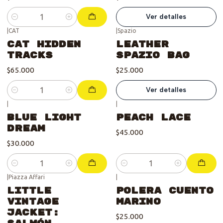
Ver detalles
Cantidad
|
CAT
|
Spazio
Se vendió :'(
Cat Hidden
Leather
Tracks
Spazio Bag
$65.000
$25.000
Ver detalles
Cantidad
|
|
Blue Light
Peach Lace
Dream
$45.000
$30.000
Cantidad
Cantidad
|
Piazza Affari
|
Little
Polera Cuento
Vintage
Marino
Jacket:
$25.000