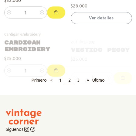
Ver detalles
Cantidad
Cardigan-Embroidery
|
vestido-peggy
|
Cardigan
Vestido Peggy
Embroidery
$25.000
$25.000
Cantidad
Cantidad
Primero
«
1
2
3
»
Último
Síguenos