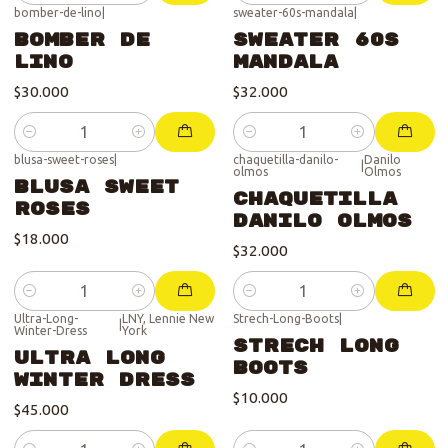
bomber-de-lino
|
sweater-60s-mandala
|
Bomber de
Sweater 60s
Lino
Mandala
$30.000
$32.000
Cantidad
Cantidad
blusa-sweet-roses
|
chaquetilla-danilo-
Danilo
|
olmos
Olmos
Blusa Sweet
Chaquetilla
Roses
Danilo Olmos
$18.000
$32.000
Cantidad
Cantidad
Ultra-Long-
LNY, Lennie New
Strech-Long-Boots
|
|
Winter-Dress
York
Strech Long
Ultra Long
Boots
Winter Dress
$10.000
$45.000