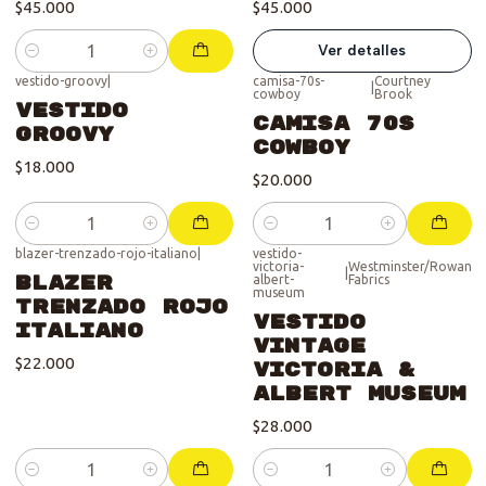
$45.000
$45.000
Ver detalles
Cantidad
vestido-groovy
|
camisa-70s-
Courtney
|
cowboy
Brook
Vestido
Camisa 70s
Groovy
Cowboy
$18.000
$20.000
Cantidad
Cantidad
blazer-trenzado-rojo-italiano
|
vestido-
victoria-
Westminster/Rowan
|
Blazer
albert-
Fabrics
museum
Trenzado Rojo
Vestido
Italiano
Vintage
$22.000
Victoria &
Albert Museum
$28.000
Cantidad
Cantidad