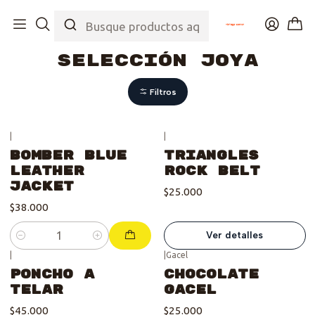
Inicio
Tienda
Colecciones
Selección Joya
Selección Joya
Filtros
|
|
Se vendió :'(
Bomber Blue
Triangles
Leather
Rock Belt
Jacket
$25.000
$38.000
Ver detalles
Cantidad
|
|
Gacel
Se vendió :'(
Poncho a
Chocolate
Telar
Gacel
$45.000
$25.000