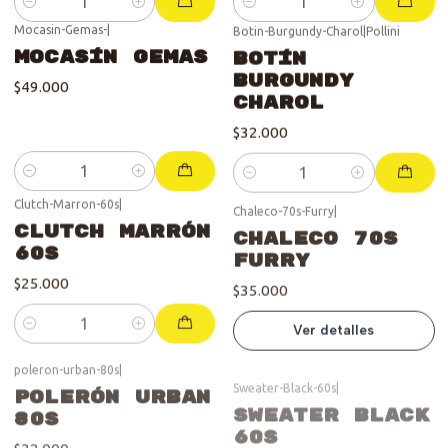
Cantidad
Cantidad
Mocasin-Gemas-
|
Botin-Burgundy-Charol
|
Pollini
Mocasín Gemas
Botín
Burgundy
$49.000
Charol
$32.000
Cantidad
Cantidad
Clutch-Marron-60s
|
Chaleco-70s-Furry
|
Se vendió :'(
Clutch Marrón
Chaleco 70s
60s
Furry
$25.000
$35.000
Ver detalles
Cantidad
poleron-urban-80s
|
Sweater-Black-60s
|
Se vendió :'(
Polerón Urban
Sweater Black
80s
60s
$32.000
$28.000