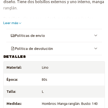
diseño. Tiene dos bolsillos externos y uno interno, manga
ranglán.
Es talla L, sirve para un look oversize, revisa las
Leer más
medidas.
Políticas de envío
Política de devolución
DETALLES
Material:
Lino
Época:
80s
Talla:
L
Medidas:
Hombros: Manga ranglán. Busto: 140