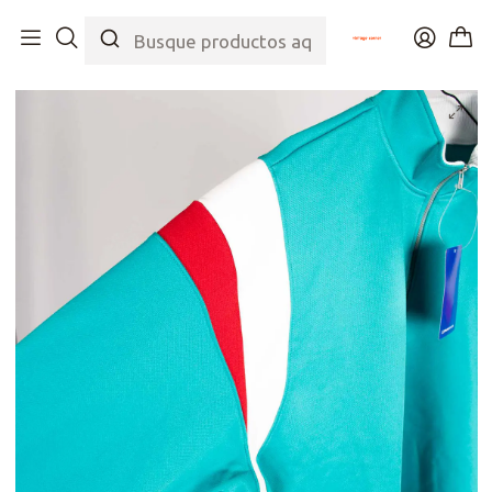
Inicio
Tienda
Colecciones
Selección Joya
Polerón Urban 80s