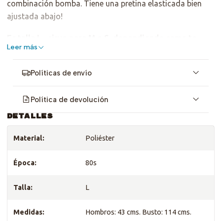
combinación bomba. Tiene una pretina elasticada bien
ajustada abajo!
Es talla L, sirve para M o S, dependiendo como te
Leer más
gusta. Revisa Medidas :D
Políticas de envío
Política de devolución
DETALLES
Material:
Poliéster
Época:
80s
Talla:
L
Medidas:
Hombros: 43 cms. Busto: 114 cms.