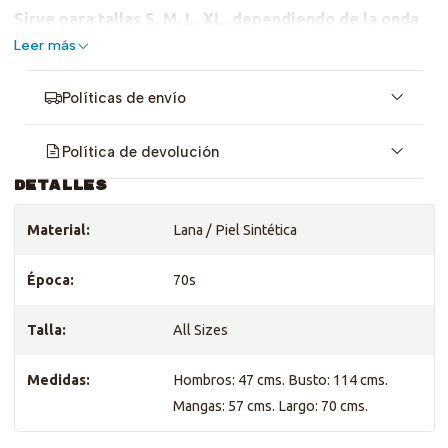
Sirve para tallas S, M, L, XL, dependiendo de la onda
que quieras darle, revisa medidas <3
Leer más
Políticas de envío
Política de devolución
DETALLES
Material:
Lana / Piel Sintética
Época:
70s
Talla:
All Sizes
Medidas:
Hombros: 47 cms. Busto: 114 cms.
Mangas: 57 cms. Largo: 70 cms.