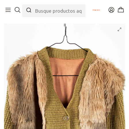
Inicio
Tienda
Top
Chaquetas
Chaleco 70s Furry