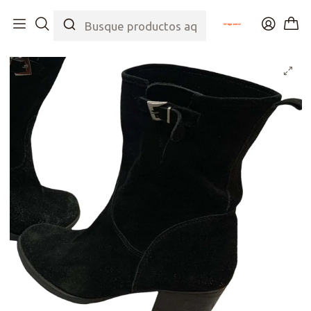
Inicio
Tienda
Zapatos
Botas y Botines
Suede Black Boots