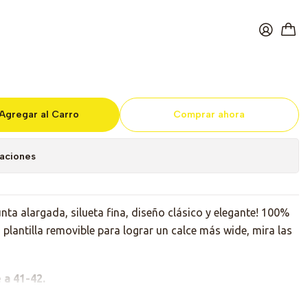
Black Shoes
Agregar al Carro
Comprar ahora
caciones
nta alargada, silueta fina, diseño clásico y elegante! 100%
plantilla removible para lograr un calce más wide, mira las
e a 41-42.