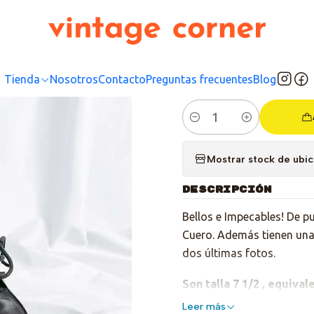
Inicio
Tienda
Colecciones
Black Lover
Derby Black Shoes
|
Derby 
Tienda
Nosotros
Contacto
Preguntas frecuentes
Blog
Cantidad
Mostrar stock de ubi
DESCRIPCIÓN
Bellos e Impecables! De pu
Cuero. Además tienen una 
dos últimas fotos.
Son talla 7 1/2 , equival
Leer más