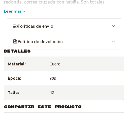
redonda, correa cruzada con hebilla. Son totales.
Leer más
Políticas de envío
Política de devolución
DETALLES
Material:
Cuero
Época:
90s
Talla:
42
COMPARTIR ESTE PRODUCTO