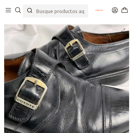
Inicio
Tienda
Colecciones
Black Lover
Black Buckle Shoes