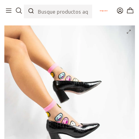
Inicio
Tienda
Zapatos
Tacos
Tacos Cuero Textura Vintage