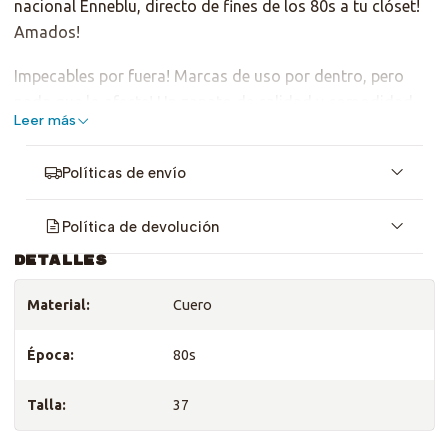
nacional Enneblu, directo de fines de los 80s a tu clóset!
Amados!
Impecables por fuera! Marcas de uso por dentro, pero
nada que lo afecte! Un zapato de calidad y comodidad
Leer más
insuperable!
Políticas de envío
Política de devolución
DETALLES
Material:
Cuero
Época:
80s
Talla:
37