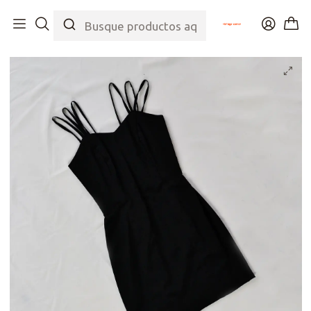
Inicio
Tienda
Top
Vestidos
Little Black Dress