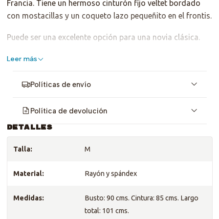
Francia. Tiene un hermoso cinturón fijo veltet bordado
con mostacillas y un coqueto lazo pequeñito en el frontis.
Puede ser una excelente opción para una novia clásica.
Es talla M, sirve para S o L pequeña. Revisa medidas.
Leer más
Políticas de envío
Política de devolución
DETALLES
Talla:
M
Material:
Rayón y spándex
Medidas:
Busto: 90 cms. Cintura: 85 cms. Largo
total: 101 cms.