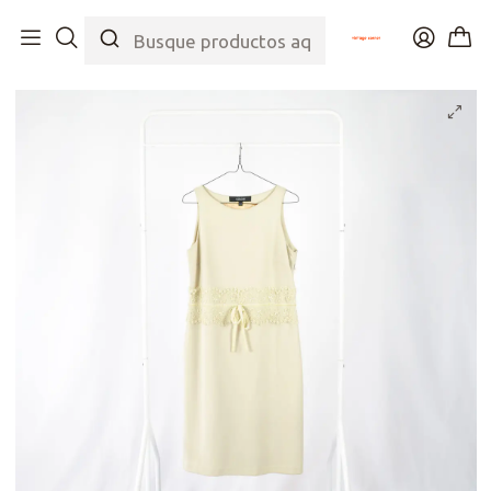
Inicio
Tienda
Top
Vestidos
Vestido Cacharel Crema