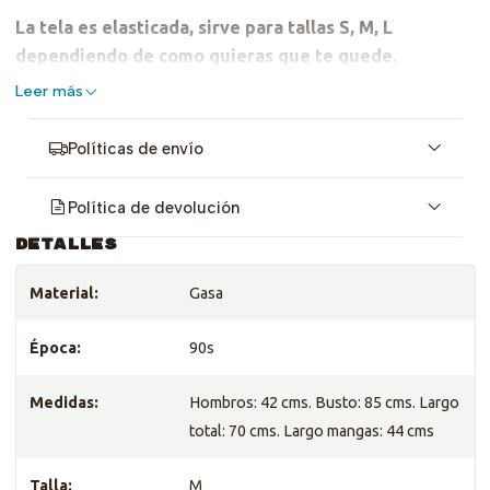
La tela es elasticada, sirve para tallas S, M, L
dependiendo de como quieras que te quede.
Leer más
Políticas de envío
Política de devolución
DETALLES
Material:
Gasa
Época:
90s
Medidas:
Hombros: 42 cms. Busto: 85 cms. Largo
total: 70 cms. Largo mangas: 44 cms
Talla:
M