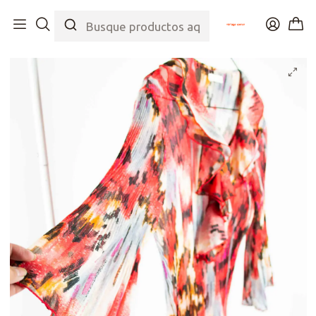
Inicio
Tienda
Top
Blusas/Camisas
Blusa Romance