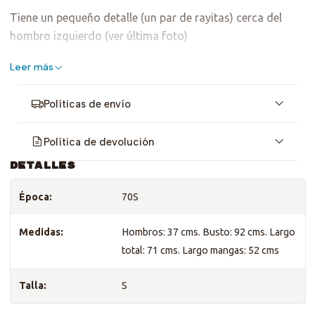
Tiene un pequeño detalle (un par de rayitas) cerca del
hombro izquierdo (ver última foto)
Es talla S, sirve para XS o M. Revisa medidas <3
Leer más
Recuerda que parte de la moda circular es obviar detalles y
Políticas de envío
seguir dando vida. Si tienes dudas contáctanos por interno.
Política de devolución
DETALLES
Época:
70S
Medidas:
Hombros: 37 cms. Busto: 92 cms. Largo
total: 71 cms. Largo mangas: 52 cms
Talla:
S