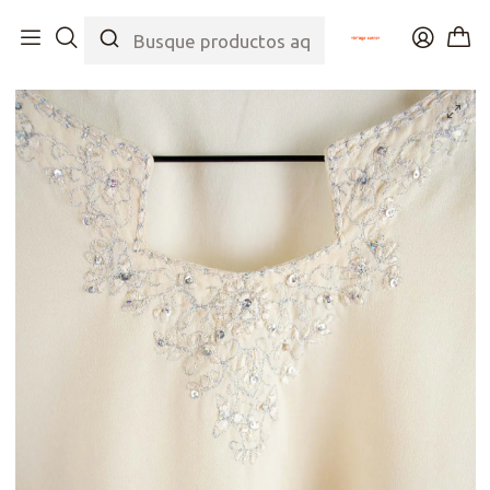
Inicio
Tienda
Top
Blusas/Camisas
Blusón 70s Crema