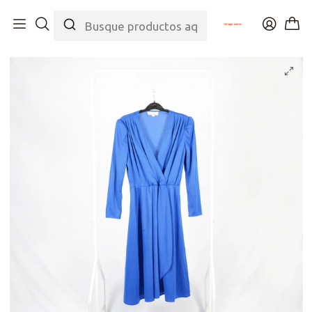
Inicio
Tienda
Top
Vestidos
Vestido Alison Peters