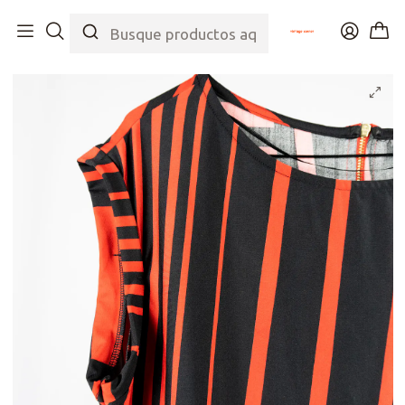
Inicio
Tienda
Top
Blusas/Camisas
Polera Art Blocks