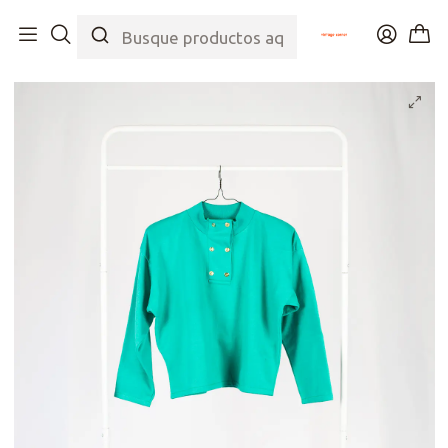
Inicio
Tienda
Top
Polerones
Polerón Turquoise Gold