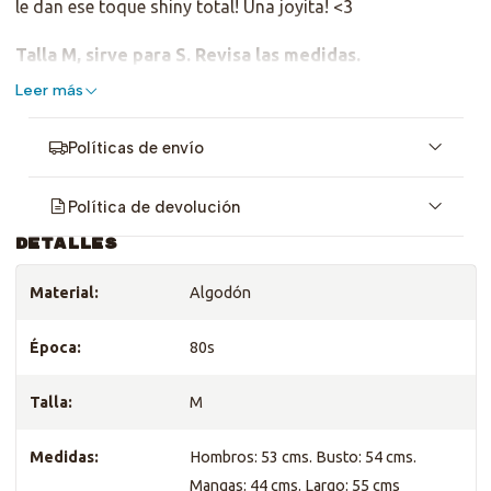
le dan ese toque shiny total! Una joyita! <3
Talla M, sirve para S. Revisa las medidas.
Leer más
Políticas de envío
Política de devolución
DETALLES
Material:
Algodón
Época:
80s
Talla:
M
Medidas:
Hombros: 53 cms. Busto: 54 cms.
Mangas: 44 cms. Largo: 55 cms