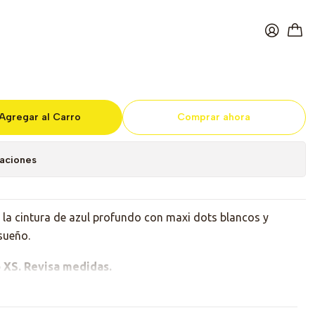
Navy Maxi Dots
Agregar al Carro
Comprar ahora
caciones
a la cintura de azul profundo con maxi dots blancos y
sueño.
 o XS. Revisa medidas.