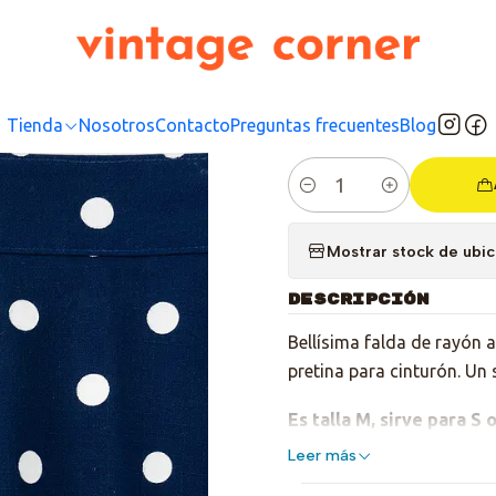
Inicio
Tienda
Bottom
Faldas
Falda Navy Maxi Dots
|
Falda 
Tienda
Nosotros
Contacto
Preguntas frecuentes
Blog
Cantidad
Mostrar stock de ubi
DESCRIPCIÓN
Bellísima falda de rayón 
pretina para cinturón. Un 
Es talla M, sirve para S
Leer más