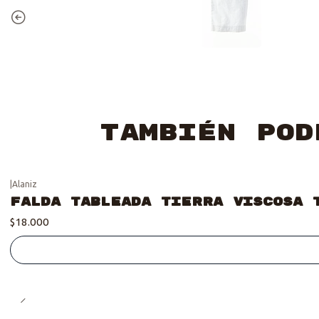
También pod
|
Alaniz
Se vendió :'(
Falda tableada Tierra Viscosa 
$18.000