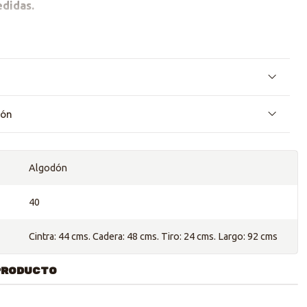
edidas.
ortado izquierdo frontal que pasa muy desapercibida entre
 foto.
ión
Algodón
40
Cintra: 44 cms. Cadera: 48 cms. Tiro: 24 cms. Largo: 92 cms
PRODUCTO