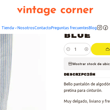
Inicio
Tienda
Bottom
Pantalones
Pantalón listado Baby Blue
|
Pantal
Tienda
Nosotros
Contacto
Preguntas frecuentes
Blog
Blue
Cantidad
Mostrar stock de ubi
DESCRIPCIÓN
Bello pantalón de algodón
pretina para cinturón.
Muy delgado, liviano y fr