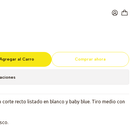
ón listado Baby
Agregar al Carro
Comprar ahora
caciones
 corte recto listado en blanco y baby blue. Tiro medio con
esco.