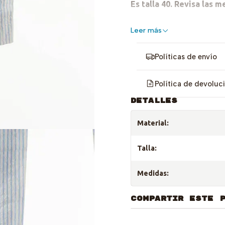
Es talla 40. Revisa las m
Tiene una mancha en el c
Leer más
las rayas, revisa la última
Políticas de envío
Política de devoluc
DETALLES
Material:
Talla:
Medidas:
COMPARTIR ESTE 