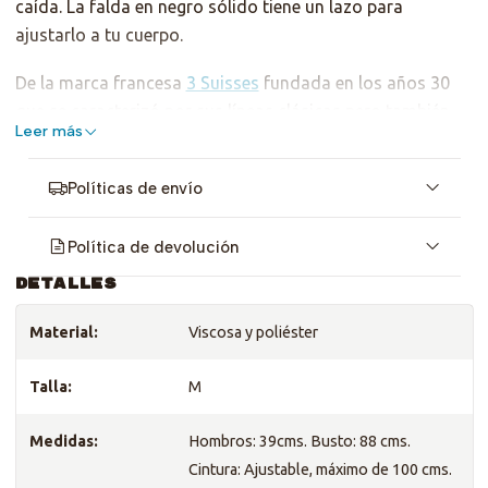
caída. La falda en negro sólido tiene un lazo para
ajustarlo a tu cuerpo.
De la marca francesa
3 Suisses
fundada en los años 30
que se caracterizó por sus líneas clásicas pero también
Leer más
por su ímpetu rupturista, sí, en los 60 se atrevieron a
poner una mujer vistiendo pantalones en la portada de su
Políticas de envío
catálogo lo cuál marcó un hito en su historia. Suena loco
ahora, ¿no?
Política de devolución
Es talla M pero sirve pa S y L. Revisa las medidas ;)
DETALLES
Material:
Viscosa y poliéster
Talla:
M
Medidas:
Hombros: 39cms. Busto: 88 cms.
Cintura: Ajustable, máximo de 100 cms.