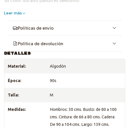
Su color dorado pálido es bellísimo!
Es talla M-L. Revisa Medidas <3
Leer más
Políticas de envío
Política de devolución
DETALLES
Material:
Algodón
Época:
90s
Talla:
M
Medidas:
Hombros: 30 cms. Busto: de 80 a 100
cms. Cintura: de 66 a 80 cms. Cadera:
De 90 a 104 cms. Largo: 139 cms.