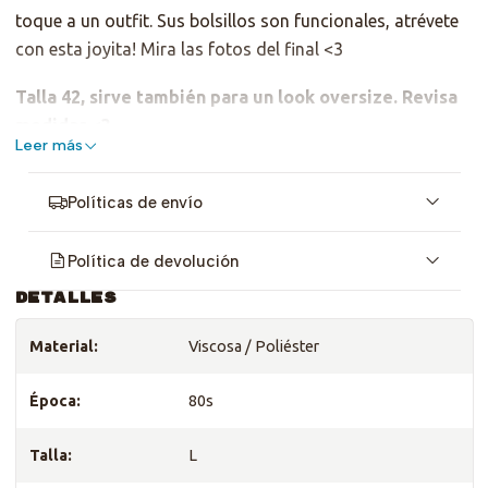
toque a un outfit. Sus bolsillos son funcionales, atrévete
con esta joyita! Mira las fotos del final <3
Talla 42, sirve también para un look oversize. Revisa
medidas <3
Leer más
Tiene una mancha tenue en la parte posterior, ver última
foto, pero NADA la detiene. Recuerda que parte de la moda
Políticas de envío
circular es obviar detalles y segur dando vida.
Política de devolución
DETALLES
Material:
Viscosa / Poliéster
Época:
80s
Talla:
L