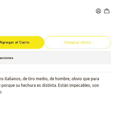
Angelo Man
Agregar al Carro
Comprar ahora
caciones
 italianos, de tiro medio, de hombre, obvio que para
 porque su hechura es distinta. Están impecables, son
o.