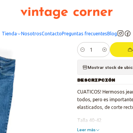
Inicio
Tienda
Bottom
Pantalones
Jeans Angelo Man
|
Jeans 
Tienda
Nosotros
Contacto
Preguntas frecuentes
Blog
Cantidad
Mostrar stock de ubi
DESCRIPCIÓN
CUATICOS! Hermosos jeans
todos, pero es importante
elasticados, de corte rect
Talla 40-42
Leer más