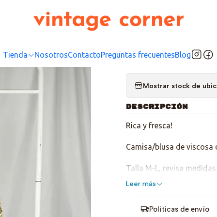
Inicio
Tienda
Top
Blusas/Camisas
Hawaiian Song
|
Hawaii
Tienda
Nosotros
Contacto
Preguntas frecuentes
Blog
Mostrar stock de ubi
DESCRIPCIÓN
Rica y fresca!
Camisa/blusa de viscosa c
Talla M-L, revisa medidas
Leer más
Políticas de envío