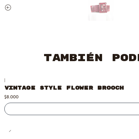
También pod
|
Se vendió :'(
Vintage style Flower Brooch
$8.000