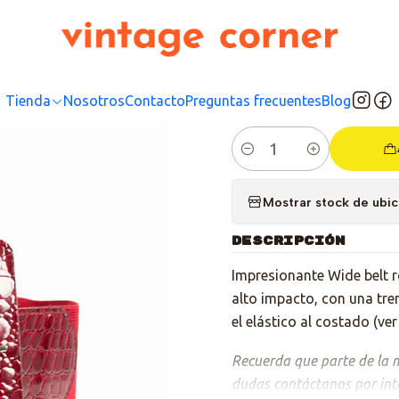
Inicio
Tienda
Accesorios
Cinturones
Cinturón Wide Pasión
|
Cintur
Tienda
Nosotros
Contacto
Preguntas frecuentes
Blog
Cantidad
Mostrar stock de ubi
DESCRIPCIÓN
Impresionante Wide belt ro
alto impacto, con una tr
el elástico al costado (ver
Recuerda que parte de la mo
dudas contáctanos por int