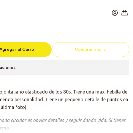
ón Wide Pasión
Agregar al Carro
Comprar ahora
caciones
jo italiano elasticado de los 80s. Tiene una maxi hebilla de
emenda personalidad. Tiene un pequeño detalle de puntos en
 última foto)
da circular es obviar detalles y seguir dando vida. Si tienes
erno.