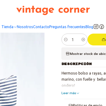
Inicio
Tienda
Accesorios
Carteras
Shoulder Bag Lines
|
Should
Tienda
Nosotros
Contacto
Preguntas frecuentes
Blog
Cantidad
Mostrar stock de ubi
DESCRIPCIÓN
Hermoso bolso a rayas, am
marino, con fuelle y bell
ondero!
Leer más
Políticas de envío