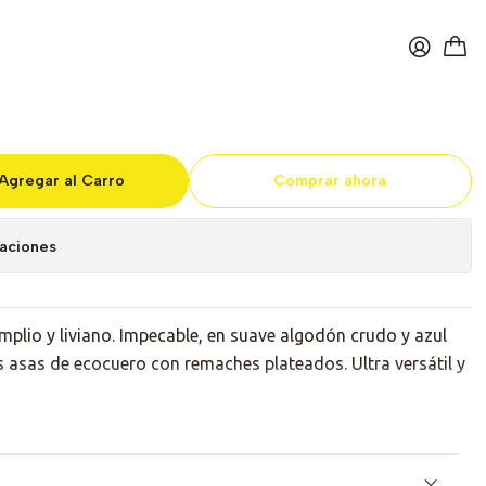
er Bag Lines
Agregar al Carro
Comprar ahora
caciones
plio y liviano. Impecable, en suave algodón crudo y azul
as asas de ecocuero con remaches plateados. Ultra versátil y