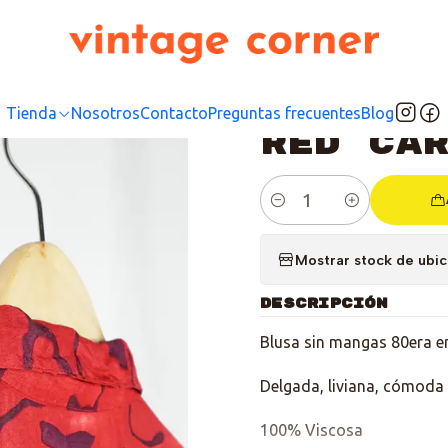
io
Tienda
Top
Blusas/Camisas
Blusa Sin mangas 80s Red Caribb
|
Blusa 
Tienda
Nosotros
Contacto
Preguntas frecuentes
Blog
Red Ca
Cantidad
Mostrar stock de ubi
DESCRIPCIÓN
Blusa sin mangas 80era e
Delgada, liviana, cómoda 
100% Viscosa