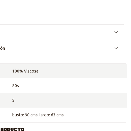
ión
100% Viscosa
80s
S
busto: 90 cms. largo: 63 cms.
PRODUCTO