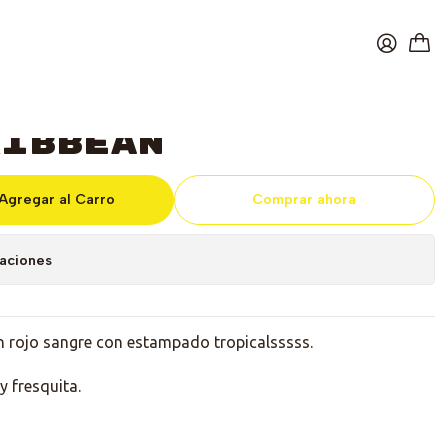
ean
Sin mangas 80s
ribbean
Agregar al Carro
Comprar ahora
caciones
n rojo sangre con estampado tropicalsssss.
y fresquita.