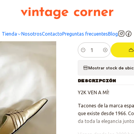
Inicio
Tienda
Colecciones
Salgo pa la Calle
Sandalias Crema Y2K
|
Sandal
Tienda
Nosotros
Contacto
Preguntas frecuentes
Blog
Cantidad
Mostrar stock de ubi
DESCRIPCIÓN
Y2K VEN A MÍ!
Tacones de la marca espa
que existe desde 1966. Con
da toda la elegancia junto