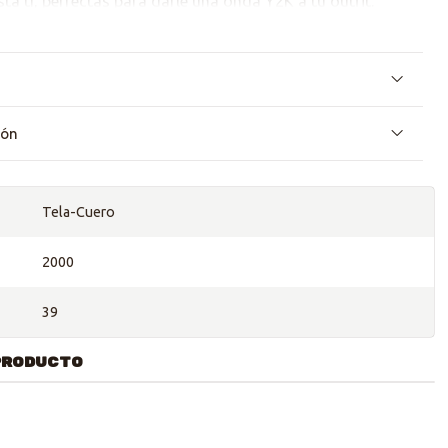
a ti, perfectas para darle una onda Y2K a tu outfit.
ños pero excelente estado!
ión
Tela-Cuero
2000
39
PRODUCTO