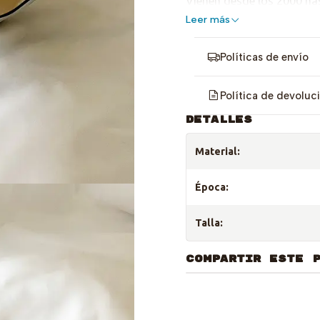
Vienen desde los 2000 hast
Leer más
Desgaste natural de los a
Políticas de envío
Política de devoluc
DETALLES
Material:
Época:
Talla:
COMPARTIR ESTE 