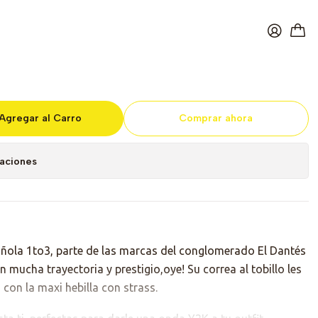
ias Crema Y2K
Agregar al Carro
Comprar ahora
caciones
ñola 1to3, parte de las marcas del conglomerado El Dantés
 mucha trayectoria y prestigio,oye! Su correa al tobillo les
 con la maxi hebilla con strass.