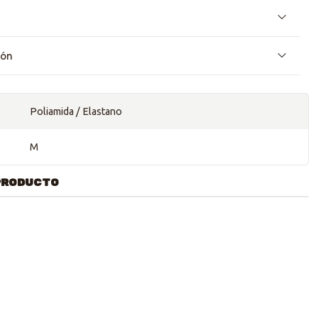
ión
Poliamida / Elastano
M
PRODUCTO