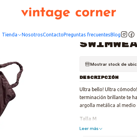
Inicio
Tienda
Top
Trajes de Baño
Brown Cholocate Swimwear
|
Brown 
Tienda
Nosotros
Contacto
Preguntas frecuentes
Blog
Swimwe
Mostrar stock de ubi
DESCRIPCIÓN
Ultra bello! Ultra cómodo!
terminación brillante te h
argolla metálica al medio
Talla M
Leer más