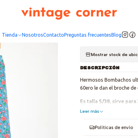
Inicio
Tienda
Bottom
Pantalones
Bombacho 60s lover
|
Bombac
Tienda
Nosotros
Contacto
Preguntas frecuentes
Blog
Mostrar stock de ubi
DESCRIPCIÓN
Hermosos Bombachos ultra
60ero le dan el broche de
Es talla S/38, sirve para
Leer más
Políticas de envío