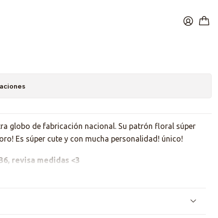
ho 60s lover
caciones
 globo de fabricación nacional. Su patrón floral súper
 oro! Es súper cute y con mucha personalidad! único!
 36, revisa medidas <3