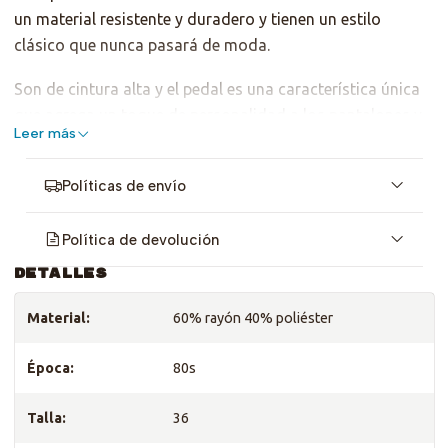
un material resistente y duradero y tienen un estilo
clásico que nunca pasará de moda.
Son de cintura alta y el pedal es una característica única
que agrega un toque de personalidad a los pantalones y
Leer más
estilo vintage a tu outfit!
Talla XS-S, revisa medidas <3
Políticas de envío
Política de devolución
DETALLES
Material:
60% rayón 40% poliéster
Época:
80s
Talla:
36