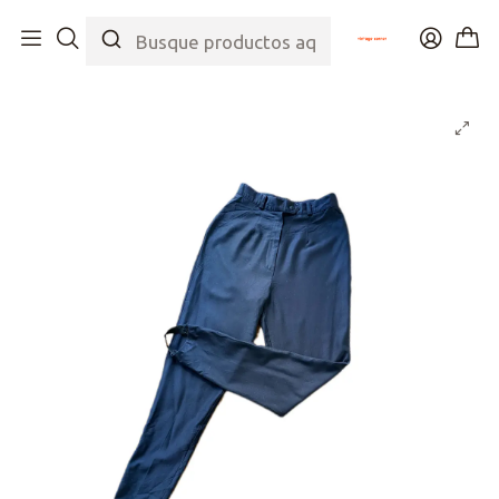
Inicio
Tienda
Bottom
Pantalones
Pantalón 80s Pedal azul marino