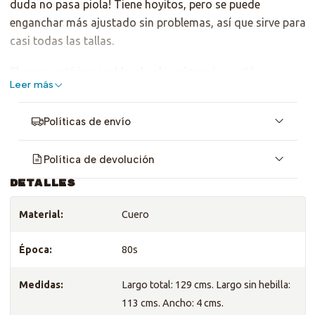
duda no pasa piola! Tiene hoyitos, pero se puede
enganchar más ajustado sin problemas, así que sirve para
casi todas las tallas.
El cuero está impecable, el color súper vivo, está
Leer más
hidratado. Sólo tiene una pequeña "rayita" en la hebilla
(ver última foto)
Políticas de envío
Política de devolución
DETALLES
Material:
Cuero
Época:
80s
Medidas:
Largo total: 129 cms. Largo sin hebilla:
113 cms. Ancho: 4 cms.