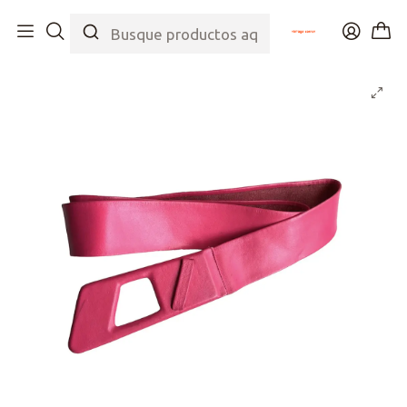
Inicio
Tienda
Accesorios
Cinturones
Barbie 80s Leather Belt