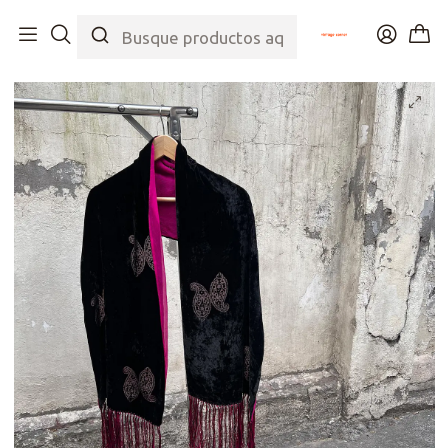
Inicio
Tienda
Accesorios
Pañuelos
Velvet Bicolor Scarf