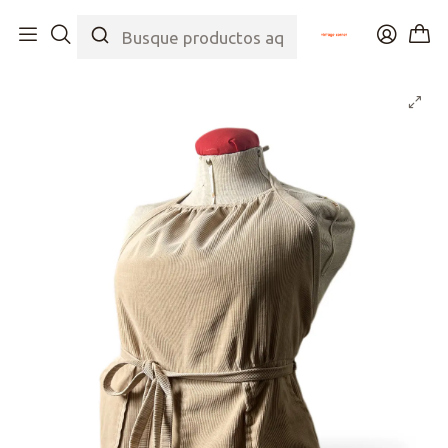
Inicio
Tienda
Top
Vestidos
Vestido Envolvente Corduroy