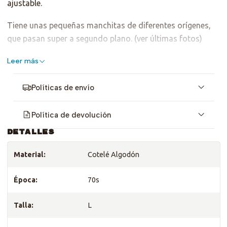
ajustable.
Tiene unas pequeñas manchitas de diferentes orígenes,
que pasan super a segundo plano. (ver últimas fotos)
Dice talla L, al ser ajustable sirve para S-M-L y XL.
Leer más
Políticas de envío
Política de devolución
DETALLES
Material:
Cotelé Algodón
Época:
70s
Talla:
L