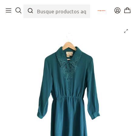
Inicio
Tienda
Top
Vestidos
Vestidito Turquesa bobo