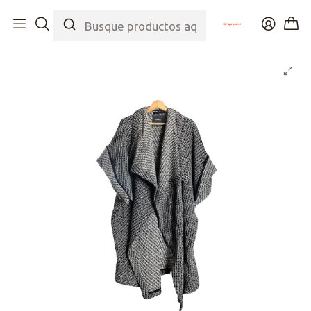
Inicio
Tienda
Top
Chalecos
Tapado Tela Italiana