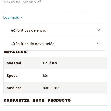
piezas del pasado <3
Tiene unas pequeñas manchitas en la parte blanca, pero
Leer más
nada detiene su hermosura! <3
Políticas de envío
Política de devolución
DETALLES
Material:
Poliéster
Época:
80s
Medidas:
80x80 cms.
COMPARTIR ESTE PRODUCTO