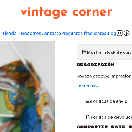
Inicio
Tienda
Top
Blusas/Camisas
Psicodelia Fever
|
Psicod
Tienda
Nosotros
Contacto
Preguntas frecuentes
Blog
Mostrar stock de ubi
DESCRIPCIÓN
Joyaza groovy! impresion
Leer más
Políticas de envío
Política de devoluc
COMPARTIR ESTE 