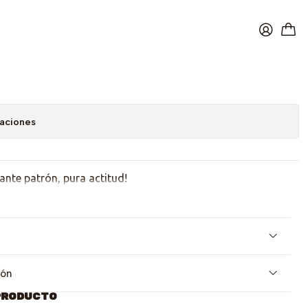
elia Fever
caciones
ante patrón, pura actitud!
ión
PRODUCTO