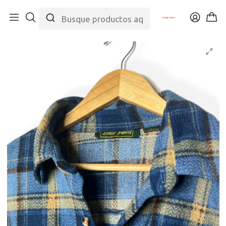
Inicio
Tienda
Top
Blusas/Camisas
Leñadora Celeste