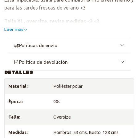
para las tardes frescas de verano <3
Talla XL, oversize, revisa medidas <3 <3
Leer más
Políticas de envío
Política de devolución
DETALLES
Material:
Poliéster polar
Época:
90s
Talla:
Oversize
Medidas:
Hombros: 53 cms. Busto: 128 cms.