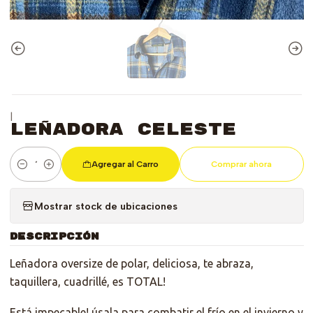
|
Leñadora Celeste
Agregar al Carro
Comprar ahora
Cantidad
Mostrar stock de ubicaciones
DESCRIPCIÓN
Leñadora oversize de polar, deliciosa, te abraza,
taquillera, cuadrillé, es TOTAL!
Está impecable! úsala para combatir el frío en el invierno y