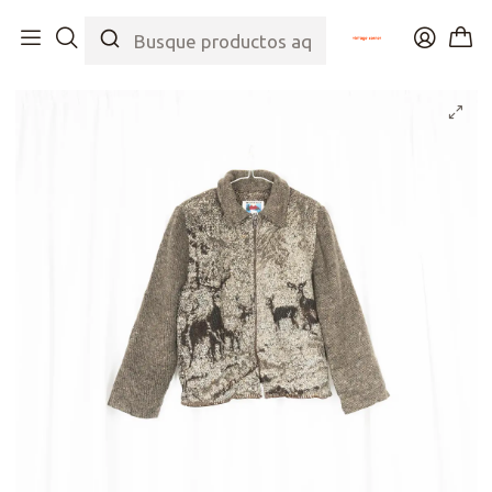
Inicio
Tienda
Top
Chaquetas
Dear Deer Sweater