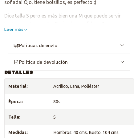
soñada! Ojo, tiene bolsillos, es perfecto ;).
Dice talla S pero es más bien una M que puede servir
hasta para L pequeño. Revisa las medidas <3.
Leer más
Políticas de envío
Política de devolución
DETALLES
Material:
Acrílico, Lana, Poliéster
Época:
80s
Talla:
S
Medidas:
Hombros: 40 cms. Busto: 104 cms.